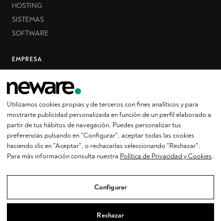
HOSTING
SISTEMAS
SOFTWARE
EMPRESA
CONOCE NEWARE
CASOS DE ÉXITO
Utilizamos cookies propias y de terceros con fines analíticos y para
SOPORTE
mostrarte publicidad personalizada en función de un perfil elaborado a
CONDICIONES GENERALES
partir de tus hábitos de navegación. Puedes personalizar tus
preferencias pulsando en "Configurar", aceptar todas las cookies
haciendo clic en "Aceptar", o rechazarlas seleccionando "Rechazar".
CONTACTO
Para más información consulta nuestra
Política de Privacidad y Cookies
.
935 540 744
info@neware.cat
Configurar
Contacta con nosotros
Rechazar