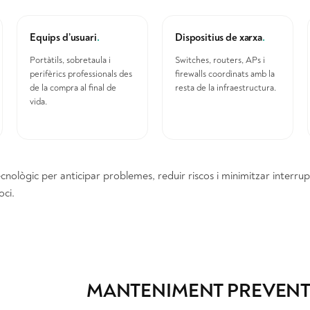
Equips d’usuari
.
Dispositius de xarxa
.
Portàtils, sobretaula i
Switches, routers, APs i
perifèrics professionals des
firewalls coordinats amb la
de la compra al final de
resta de la infraestructura.
vida.
ològic per anticipar problemes, reduir riscos i minimitzar interrupc
oci.
MANTENIMENT PREVENTI