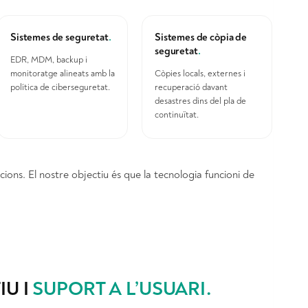
Sistemes de seguretat
.
Sistemes de còpia de
seguretat
.
EDR, MDM, backup i
monitoratge alineats amb la
Còpies locals, externes i
política de ciberseguretat.
recuperació davant
desastres dins del pla de
continuïtat.
ions. El nostre objectiu és que la tecnologia funcioni de
U I
SUPORT A L’USUARI
.