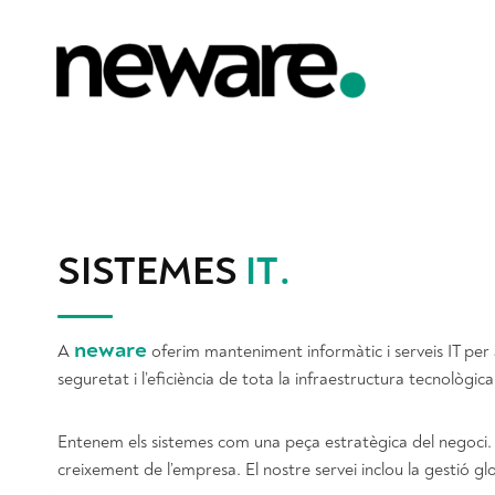
Vés
al
contingut
SISTEMES
IT
.
neware
A
oferim manteniment informàtic i serveis IT per a
seguretat i l’eficiència de tota la infraestructura tecnològica
Entenem els sistemes com una peça estratègica del negoci. P
creixement de l’empresa. El nostre servei inclou la gestió gl