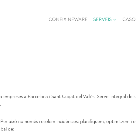
CONEIX NEWARE
SERVEIS
CASOS
 empreses a Barcelona i Sant Cugat del Vallès. Servei integral de si
.
er això no només resolem incidències: planifiquem, optimitzem i evo
obal de: