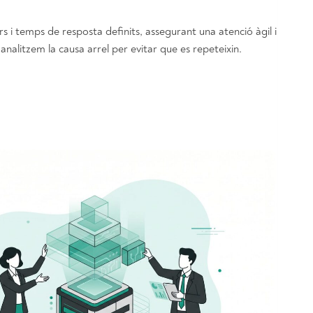
rs i temps de resposta definits, assegurant una atenció àgil i
alitzem la causa arrel per evitar que es repeteixin.