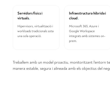
Servidors físics i
Infraestructura híbrida i
virtuals
.
cloud
.
Hipervisors, virtualització i
Microsoft 365, Azure i
workloads tradicionals sota
Google Workspace
una sola operació.
integrats amb sistemes on-
prem.
Treballem amb un model proactiu, monitoritzant l’entorn tecn
manera estable, segura i alineada amb els objectius del neg