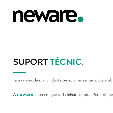
Vés
al
contingut
SUPORT
TÈCNIC
.
Tens una incidència, un dubte tècnic o necessites ajuda amb 
neware
A
entenem que cada minut compta. Per això, gesti